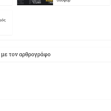
δυσφορ
μός
 με τον αρθρογράφο