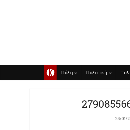
Κ
Πόλη
Πολιτική
Πολ
27908556
25/01/2