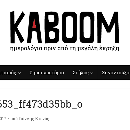
ιτισμός
Σημειωματάριο
Στήλες
Συνεντεύξε
653_ff473d35bb_o
017
από
Γιάννης Κτενάς