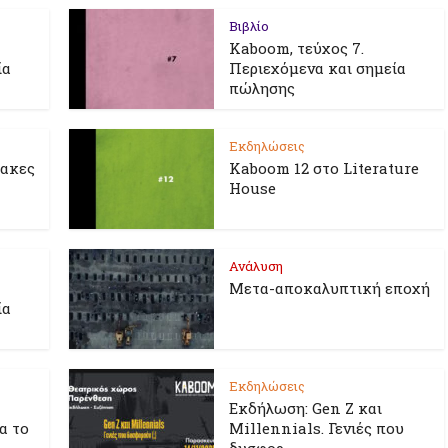
Βιβλίο
Kaboom, τεύχος 7.
ία
Περιεχόμενα και σημεία
πώλησης
Εκδηλώσεις
λακες
Kaboom 12 στο Literature
House
Ανάλυση
Μετα-αποκαλυπτική εποχή
ία
Εκδηλώσεις
Εκδήλωση: Gen Z και
ια το
Millennials. Γενιές που