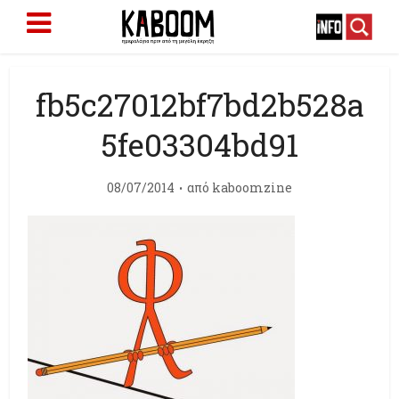
fb5c27012bf7bd2b528a
5fe03304bd91
08/07/2014
από
kaboomzine