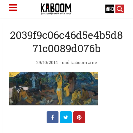
2039f9c06c46d5e4b5d8
71c0089d076b
29/10/2014
από
kaboomzine