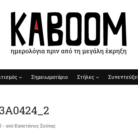
ιτισμός
Σημειωματάριο
Στήλες
Συνεντεύξε
3A0424_2
5
από
Καπετάνιος Σούπας