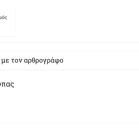
μός
 με τον αρθρογράφο
ύπας