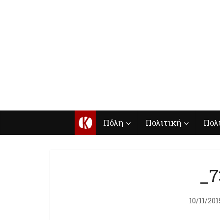
Κ
Πόλη
Πολιτική
Πολ
_7
10/11/201