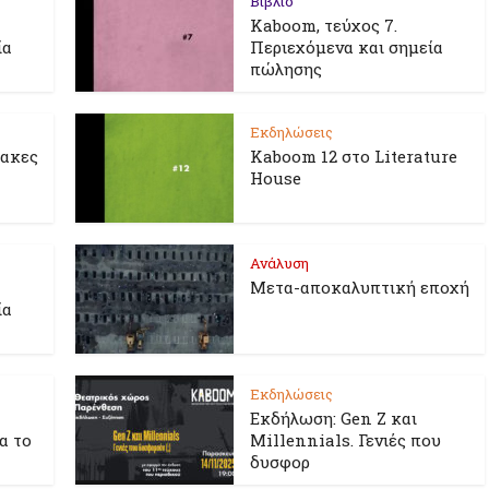
Βιβλίο
Kaboom, τεύχος 7.
ία
Περιεχόμενα και σημεία
πώλησης
Εκδηλώσεις
λακες
Kaboom 12 στο Literature
House
Ανάλυση
Μετα-αποκαλυπτική εποχή
ία
Εκδηλώσεις
Εκδήλωση: Gen Z και
ια το
Millennials. Γενιές που
δυσφορ