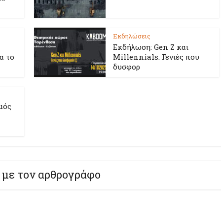
Εκδηλώσεις
Εκδήλωση: Gen Z και
ια το
Millennials. Γενιές που
δυσφορ
μός
 με τον αρθρογράφο