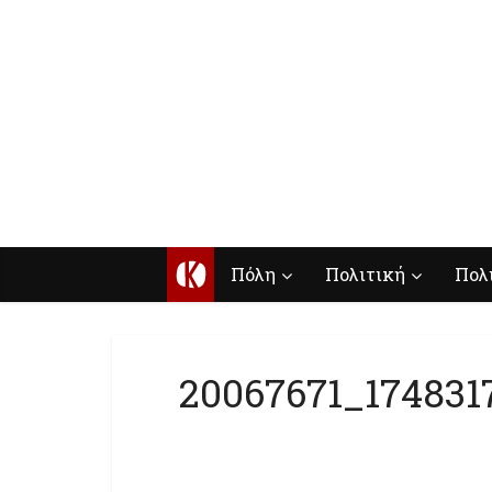
Κ
Πόλη
Πολιτική
Πολ
20067671_174831