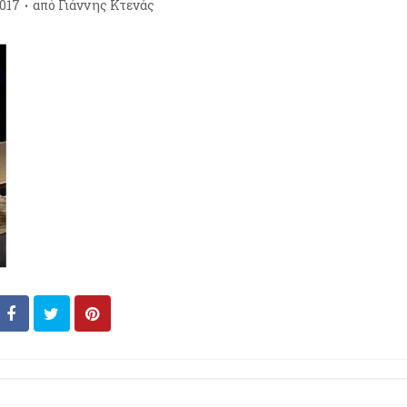
017
από
Γιάννης Κτενάς