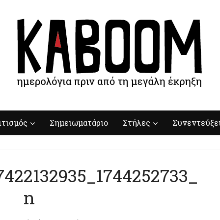
ιτισμός
Σημειωματάριο
Στήλες
Συνεντεύξε
7422132935_1744252733_
n