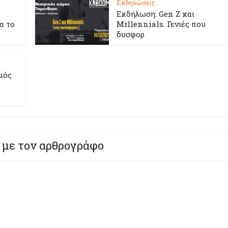
Εκδηλώσεις
Εκδήλωση: Gen Z και
ια το
Millennials. Γενιές που
δυσφορ
μός
 με τον αρθρογράφο