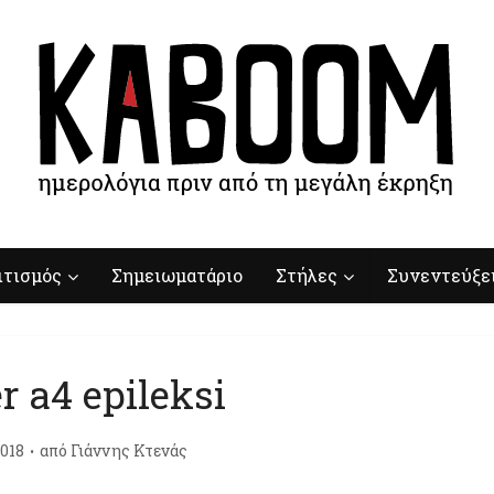
ιτισμός
Σημειωματάριο
Στήλες
Συνεντεύξε
r a4 epileksi
018
από
Γιάννης Κτενάς