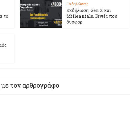
Εκδηλώσεις
Εκδήλωση: Gen Z και
ια το
Millennials. Γενιές που
δυσφορ
μός
 με τον αρθρογράφο