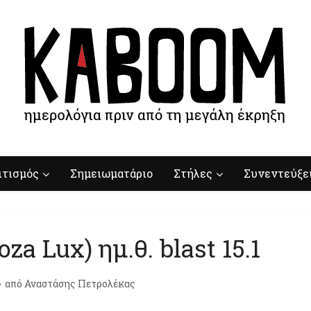
ιτισμός
Σημειωματάριο
Στήλες
Συνεντεύξε
a Lux) ημ.θ. blast 15.1
από
Αναστάσης Πετρολέκας