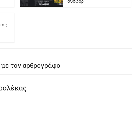
δυσφορ
μός
 με τον αρθρογράφο
ρολέκας