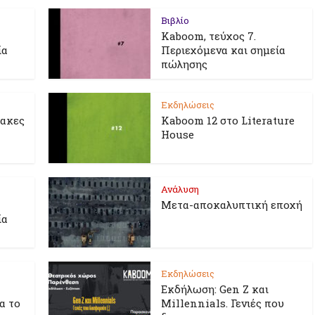
Βιβλίο
Kaboom, τεύχος 7.
ία
Περιεχόμενα και σημεία
πώλησης
Εκδηλώσεις
λακες
Kaboom 12 στο Literature
House
Ανάλυση
Μετα-αποκαλυπτική εποχή
ία
Εκδηλώσεις
Εκδήλωση: Gen Z και
ια το
Millennials. Γενιές που