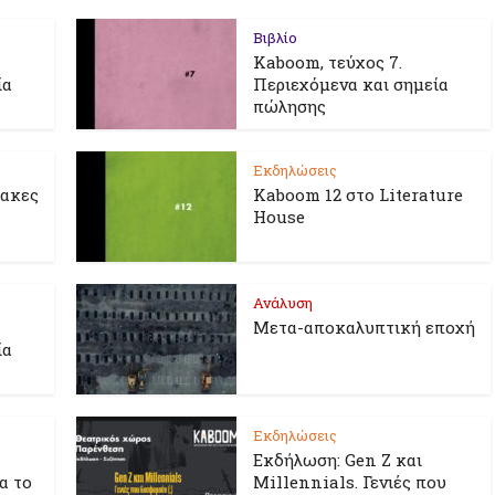
Βιβλίο
Kaboom, τεύχος 7.
ία
Περιεχόμενα και σημεία
πώλησης
Εκδηλώσεις
λακες
Kaboom 12 στο Literature
House
Ανάλυση
Μετα-αποκαλυπτική εποχή
ία
Εκδηλώσεις
Εκδήλωση: Gen Z και
ια το
Millennials. Γενιές που