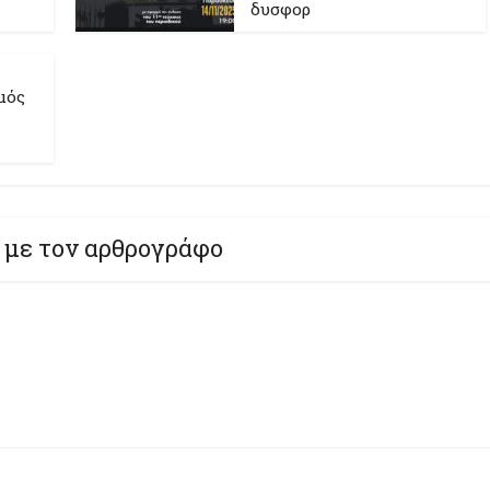
δυσφορ
μός
 με τον αρθρογράφο