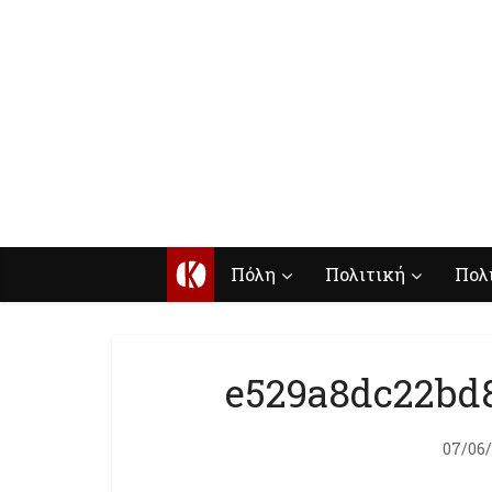
Κ
Πόλη
Πολιτική
Πολ
e529a8dc22bd
07/06