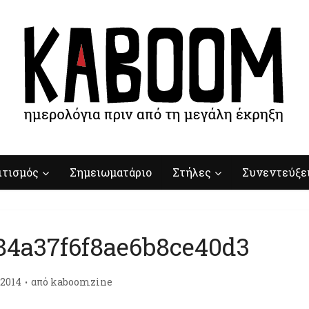
ιτισμός
Σημειωματάριο
Στήλες
Συνεντεύξε
84a37f6f8ae6b8ce40d3
/2014
από
kaboomzine