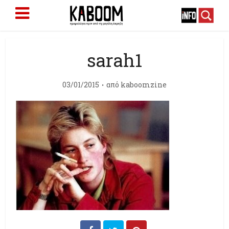
sarah1
03/01/2015
από
kaboomzine