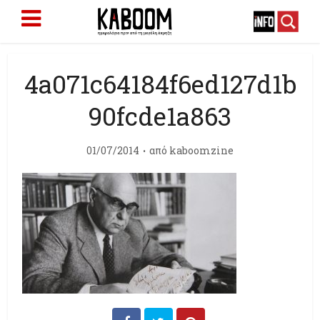
4a071c64184f6ed127d1b
90fcde1a863
01/07/2014
από
kaboomzine