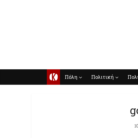
Κ
Πόλη
Πολιτική
Πολ
g
1