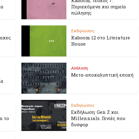
Kaboom, τεύχος 7.
ία
Περιεχόμενα και σημεία
πώλησης
Εκδηλώσεις
λακες
Kaboom 12 στο Literature
House
Ανάλυση
Μετα-αποκαλυπτική εποχή
ία
Εκδηλώσεις
Εκδήλωση: Gen Z και
ια το
Millennials. Γενιές που
δυσφορ