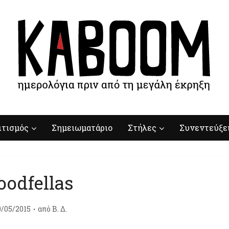
ιτισμός
Σημειωματάριο
Στήλες
Συνεντεύξε
oodfellas
0/05/2015
από
Β. Δ.