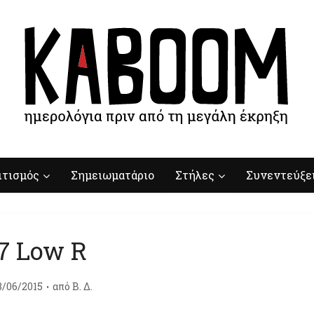
ιτισμός
Σημειωματάριο
Στήλες
Συνεντεύξε
7 Low R
3/06/2015
από
Β. Δ.