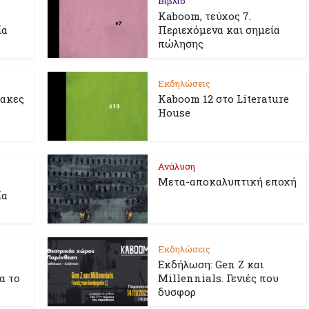
Βιβλίο
Kaboom, τεύχος 7.
ία
Περιεχόμενα και σημεία
πώλησης
Εκδηλώσεις
λακες
Kaboom 12 στο Literature
House
Ανάλυση
Μετα-αποκαλυπτική εποχή
ία
Εκδηλώσεις
Εκδήλωση: Gen Z και
ια το
Millennials. Γενιές που
δυσφορ