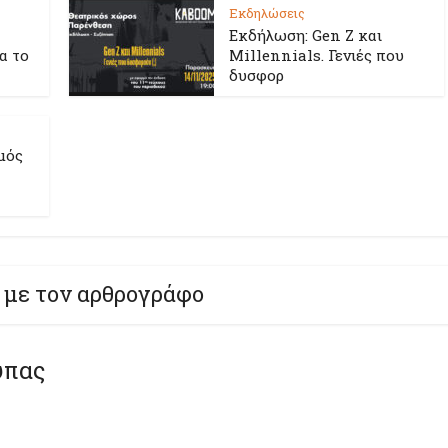
Εκδηλώσεις
Εκδήλωση: Gen Z και
ια το
Millennials. Γενιές που
δυσφορ
μός
 με τον αρθρογράφο
ύπας