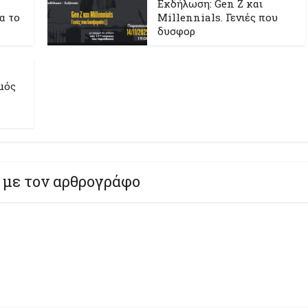
Εκδήλωση: Gen Z και
ια το
Millennials. Γενιές που
δυσφορ
μός
 με τον αρθρογράφο