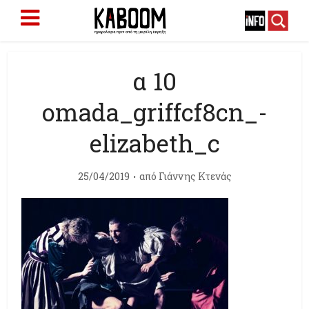
α 10
omada_griffcf8cn_-
elizabeth_c
25/04/2019
από
Γιάννης Κτενάς