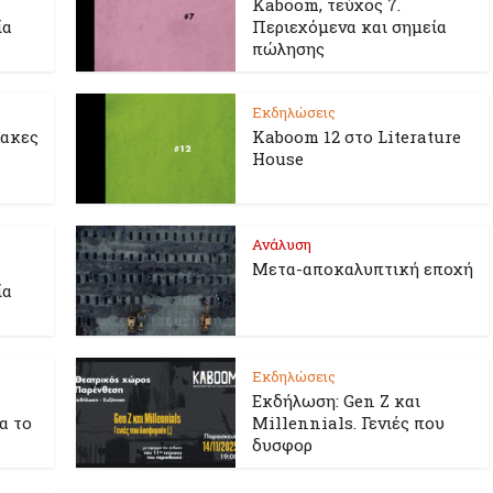
Kaboom, τεύχος 7.
ία
Περιεχόμενα και σημεία
πώλησης
Εκδηλώσεις
λακες
Kaboom 12 στο Literature
House
Ανάλυση
Μετα-αποκαλυπτική εποχή
ία
Εκδηλώσεις
Εκδήλωση: Gen Z και
ια το
Millennials. Γενιές που
δυσφορ