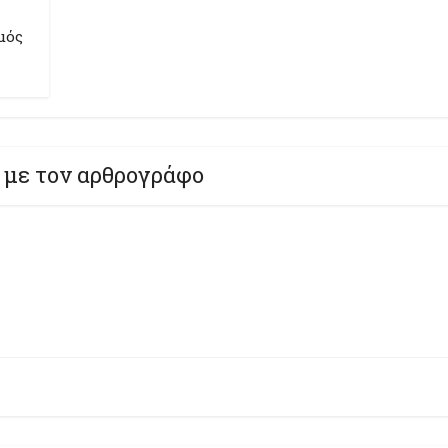
μός
 με τον αρθρογράφο