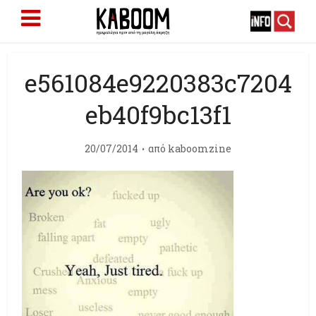
e561084e9220383c7204
eb40f9bc13f1
20/07/2014
από
kaboomzine