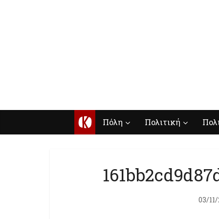
Κ
Πόλη
Πολιτική
Πολ
161bb2cd9d87
03/11