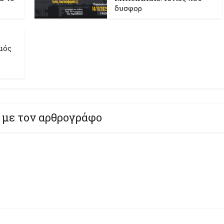
δυσφορ
μός
 με τον αρθρογράφο