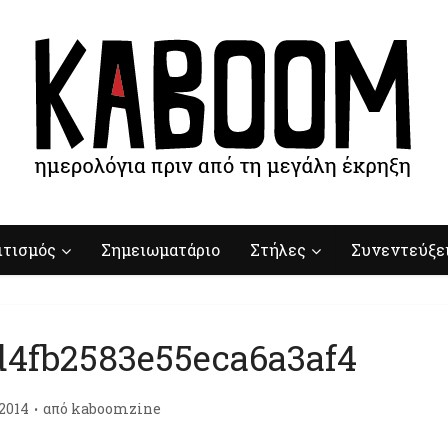
ιτισμός
Σημειωματάριο
Στήλες
Συνεντεύξε
d4fb2583e55eca6a3af4
/2014
από
kaboomzine