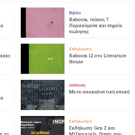
Βιβλίο
Kaboom, τεύχος 7.
ία
Περιεχόμενα και σημεία
πώλησης
Εκδηλώσεις
λακες
Kaboom 12 στο Literature
House
Ανάλυση
Μετα-αποκαλυπτική εποχή
ία
Εκδηλώσεις
Εκδήλωση: Gen Z και
ια το
Millennials. Γενιές που