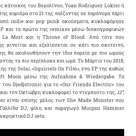
 κάτοικος του Βερολίνου, Yoan Rodriguez Lokier ή
της καριέρα στα 21 της παίζοντας σε παράνομα πάρτι
 από indie και pop punk ακούσματα, κυκλοφόρησε
 EP και τα πρώτα της remixes μέσω δισκογραφικών
 La Mort και η Throne of Blood. Από τότε που
ς κινείται και εξελίσσεται σε κάτι πιο σκοτεινό,
 της θα ακολουθήσουν την ίδια πορεία με πιο ωμούς
οντάς τα πιο περίπλοκα και ωμά. Το Μάρτιο του 2018,
 της Solar, «Squirrels On Film», ένα EP της καθώς
Soft Moon μέσω της Aufnahme & Wiedergabe. Τα
του Djedjotronic για το «Our Friends Electric» του
και τον Οκτώβρη κυκλοφορεί το ντεμπούτο της,
12’’
,
er είναι επίσης μέλος των She Made Monster που
 Γαλλίδα DJ, φίλη και παραγωγό Morgan Hammer
 εκρηκτικά DJ sets.