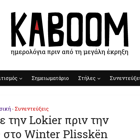
ιτισμός
Σημειωματάριο
Στήλες
Συνεντεύξε
σική
Συνεντεύξεις
•
 την Lokier πριν την
 στο Winter Plisskën