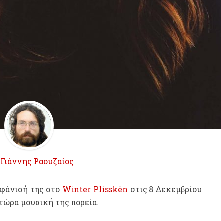
ό
Γιάννης Ραουζαίος
μφάνισή της στο
Winter Plisskën
στις 8 Δεκεμβρίου
 τώρα μουσική της πορεία.