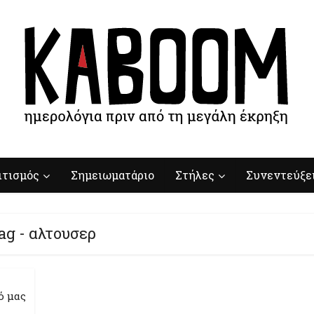
ιτισμός
Σημειωματάριο
Στήλες
Συνεντεύξε
ag - αλτουσερ
ό μας