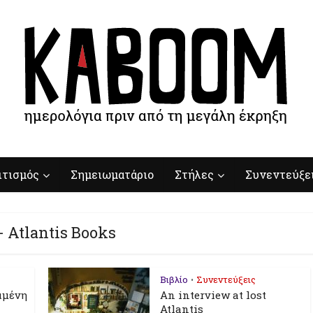
ιτισμός
Σημειωματάριο
Στήλες
Συνεντεύξε
- Atlantis Books
Βιβλίο
Συνεντεύξεις
•
αμένη
An interview at lost
Atlantis