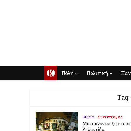
Κ
Πόλη
Πολιτική
Πολ
Tag 
Βιβλίο
Συνεντεύξεις
•
Mια συνέντευξη στη χ
Ατλαντίδα