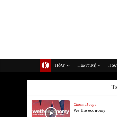
Κ
Πόλη
Πολιτική
Πολ
Ta
CinemaScope
We the economy