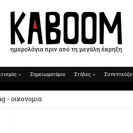
ιτισμός
Σημειωματάριο
Στήλες
Συνεντεύξε
g - οικονομια