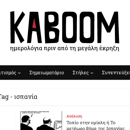
ιτισμός
Σημειωματάριο
Στήλες
Συνεντεύξε
Tag - ισπανία
Ανάλυση
Τοπίο στην ομίχλη ή Το
μετέωρο βήμα της Ισπανίας.