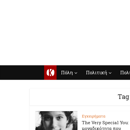
Κ
Πόλη
Πολιτική
Πολ
Tag
Εγχειρήματα
The Very Special You:
μοναδικότητα που