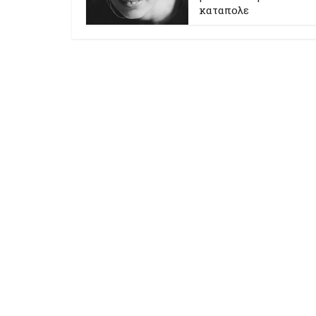
καταπολε