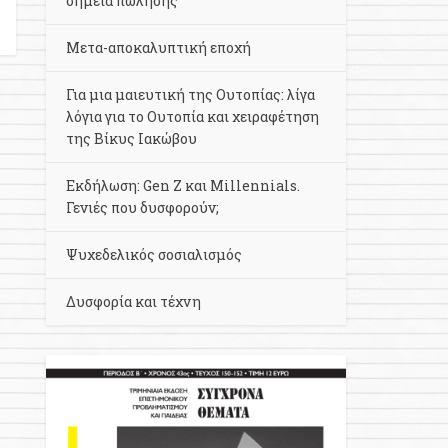
σημεία πώλησης
Μετα-αποκαλυπτική εποχή
Για μια μαιευτική της Ουτοπίας: λίγα
λόγια για το Ουτοπία και χειραφέτηση
της Βίκυς Ιακώβου
Εκδήλωση: Gen Z και Millennials.
Γενιές που δυσφορούν;
Ψυχεδελικός σοσιαλισμός
Δυσφορία και τέχνη