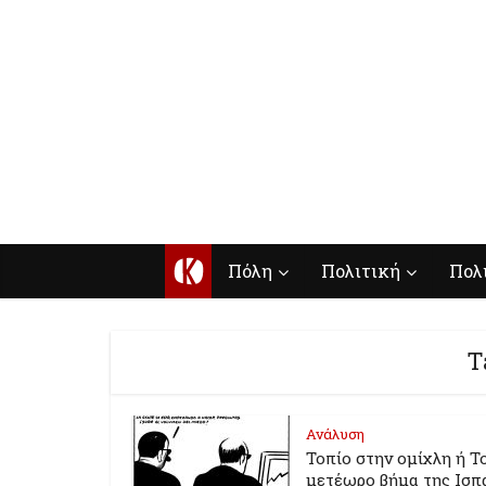
Κ
Πόλη
Πολιτική
Πολ
T
Ανάλυση
Τοπίο στην ομίχλη ή Τ
μετέωρο βήμα της Ισπα