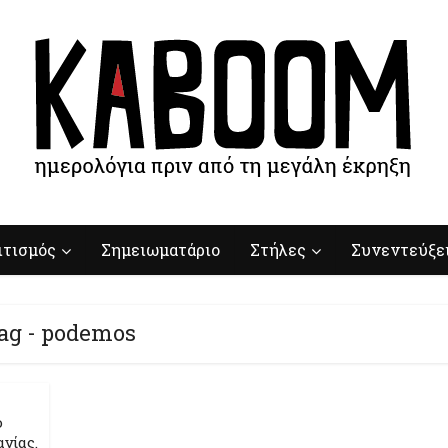
ιτισμός
Σημειωματάριο
Στήλες
Συνεντεύξε
ag - podemos
ο
νίας.