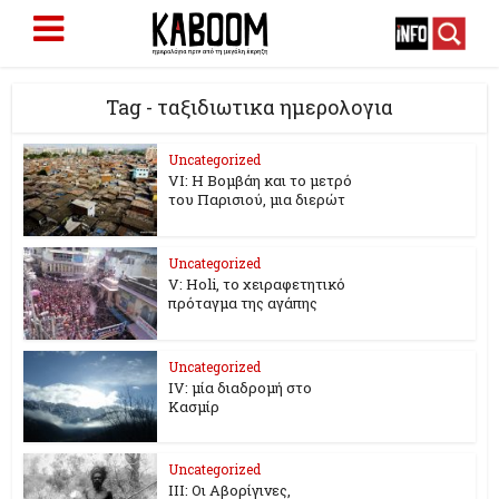
Tag - ταξιδιωτικα ημερολογια
Uncategorized
VI: Η Βομβάη και το μετρό
του Παρισιού, μια διερώτ
Uncategorized
V: Holi, το χειραφετητικό
πρόταγμα της αγάπης
Uncategorized
ΙV: μία διαδρομή στο
Κασμίρ
Uncategorized
IΙΙ: Οι Αβορίγινες,