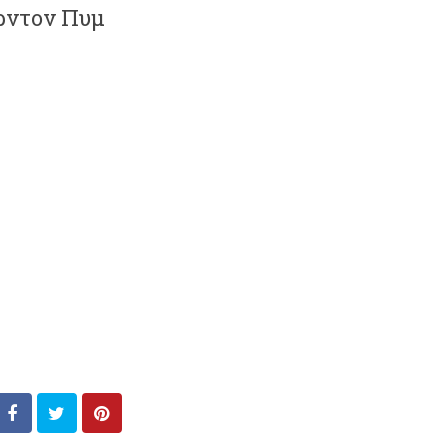
ρντον Πυμ