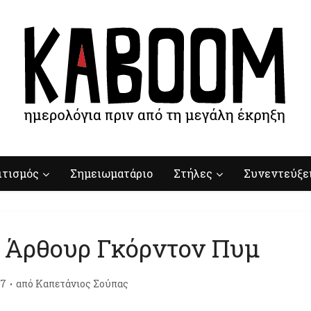
ιτισμός
Σημειωματάριο
Στήλες
Συνεντεύξε
 Άρθουρ Γκόρντον Πυμ
17
από
Καπετάνιος Σούπας