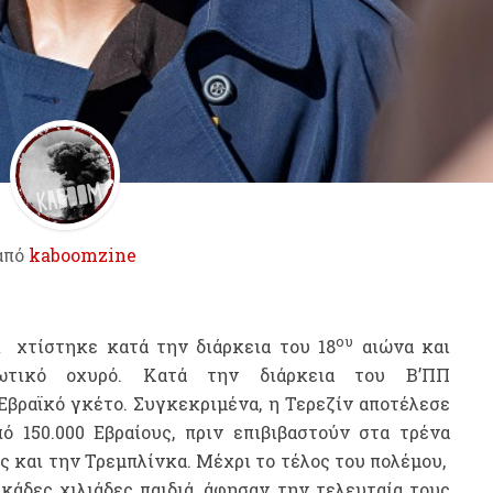
από
kaboomzine
ου
t χτίστηκε κατά την διάρκεια του 18
αιώνα και
ιωτικό οχυρό. Κατά την διάρκεια του Β’ΠΠ
Εβραϊκό γκέτο. Συγκεκριμένα, η Τερεζίν αποτέλεσε
ό 150.000 Εβραίους, πριν επιβιβαστούν στα τρένα
 και την Τρεμπλίνκα. Μέχρι το τέλος του πολέμου,
κάδες χιλιάδες παιδιά, άφησαν την τελευταία τους