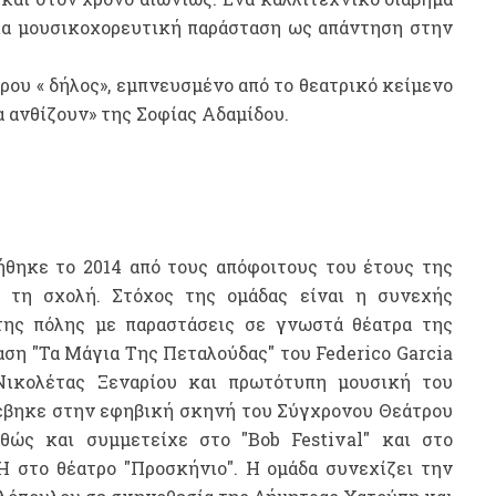
μια μουσικoχορευτική παράσταση ως απάντηση στην
ου « δήλος», εμπνευσμένο από το θεατρικό κείμενο
α ανθίζουν» της Σοφίας Αδαμίδου.
ήθηκε το 2014 από τους απόφοιτους του έτους της
ε τη σχολή. Στόχος της ομάδας είναι η συνεχής
της πόλης με παραστάσεις σε γνωστά θέατρα της
ση "Τα Μάγια Της Πεταλούδας" του Federico Garcia
Νικολέτας Ξεναρίου και πρωτότυπη μουσική του
έβηκε στην εφηβική σκηνή του Σύγχρονου Θεάτρου
θώς και συμμετείχε στο "Bob Festival" και στο
Η στο θέατρο "Προσκήνιο". Η ομάδα συνεχίζει την