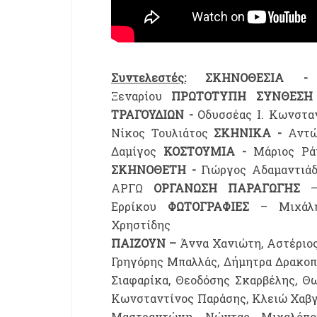
Συντελεστές:
ΣΚΗΝΟΘΕΣΙΑ 
Ξεναρίου
ΠΡΩΤΟΤΥΠΗ ΣΥΝΘΕΣΗ
ΤΡΑΓΟΥΔΙΩΝ -
Οδυσσέας Ι. Κωνστ
Νίκος Τουλιάτος
ΣΚΗΝΙΚΑ -
Αντ
Δαμίγος
ΚΟΣΤΟΥΜΙΑ -
Μάριος Ρ
ΣΚΗΝΟΘΕΤΗ -
Γιώργος Αδαμαντιά
ΑΡΓΩ
ΟΡΓΑΝΩΣΗ ΠΑΡΑΓΩΓΗΣ
–
Ερρίκου
ΦΩΤΟΓΡΑΦΙΕΣ
– Μιχάλη
Χρηστίδης
ΠΑΙΖΟΥΝ –
Άννα Χανιώτη, Αστέριος
Γρηγόρης Μπαλλάς, Δήμητρα Δρακοπ
Σιαφαρίκα, Θεοδόσης Σκαρβέλης, Θ
Κωνσταντίνος Παράσης, Κλειώ Χαβγ
Μαστραντώνη, Νώντας Μιχαλόπου