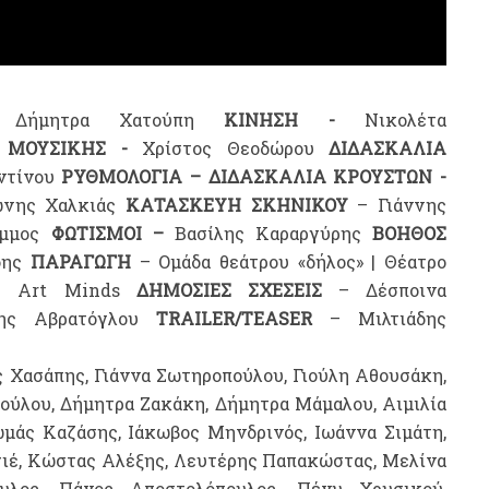
-
Δήμητρα Χατούπη
ΚΙΝΗΣΗ -
Νικολέτα
 ΜΟΥΣΙΚΗΣ -
Χρίστος Θεοδώρου
ΔΙΔΑΣΚΑΛΙΑ
αντίνου
ΡΥΘΜΟΛΟΓΙΑ – ΔΙΔΑΣΚΑΛΙΑ ΚΡΟΥΣΤΩΝ -
ώνης Χαλκιάς
ΚΑΤΑΣΚΕΥΗ ΣΚΗΝΙΚΟΥ
– Γιάννης
άμμος
ΦΩΤΙΣΜΟΙ –
Βασίλης Καραργύρης
ΒΟΗΘΟΣ
δης
ΠΑΡΑΓΩΓΗ
– Ομάδα θεάτρου «δήλος» | Θέατρο
 Art Minds
ΔΗΜΟΣΙΕΣ ΣΧΕΣΕΙΣ
– Δέσποινα
ς Αβρατόγλου
TRAILER
/
TEASER
– Μιλτιάδης
 Χασάπης, Γιάννα Σωτηροπούλου, Γιούλη Αθουσάκη,
ούλου, Δήμητρα Ζακάκη, Δήμητρα Μάμαλου, Αιμιλία
ωμάς Καζάσης, Ιάκωβος Μηνδρινός, Ιωάννα Σιμάτη,
ιέ, Κώστας Αλέξης, Λευτέρης Παπακώστας, Μελίνα
λος, Πάνος Αποστολόπουλος, Πένυ Χρυσικού,