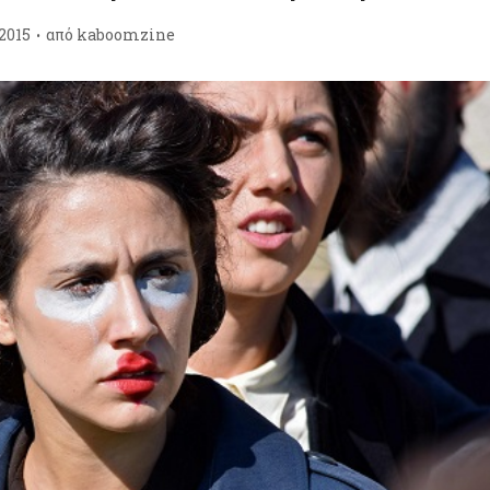
2015
από
kaboomzine