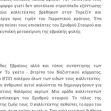
ιόμορφο γιατί δεν αποτέλεσε στρατόπεδο εξόντωσης
ραίοι καλλιτέχνες βρέθηκαν στην Τερεζίν και
έργα προς τιμήν του Γερμανικού κράτους. Ένα
 να πείσει τους επισκέπτες του Ερυθρού Σταυρού και
ευνοϊκή μεταχείριση της εβραϊκής φυλής.
άδες Εβραίους αλλά και τόπος συνάντησης των
. Το γκέτο - βιτρίνα του Ναζιστικού κόμματος,
υ Β’ΠΠ πολέμου όλων των ειδών τους καλλιτέχνες.
οι άνθρωποί αυτοί καλούνται να δημιουργήσουν για
 στους θαλάμους αερίων. Μια ομάδα καλλιτεχνών
 επίσκεψη του Ερυθρού σταυρού. Το τέλος της
της ζωής τους. Ο καλλιτέχνης πεθαίνει, το έργο του
 και στον χρόνο αιωνίως. Ένα καλλιτεχνικό διάβημα