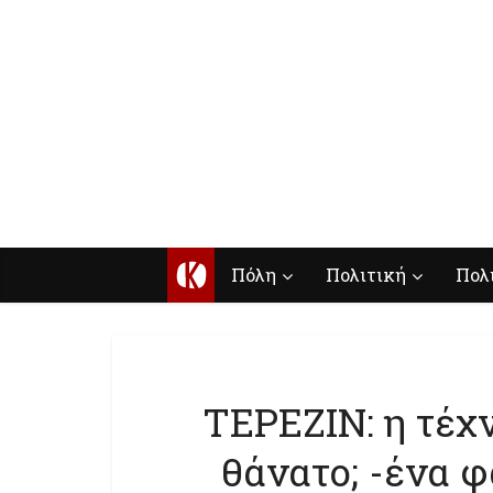
Κ
Πόλη
Πολιτική
Πολ
ΤΕΡΕΖΙΝ: η τέχν
θάνατο; -ένα 