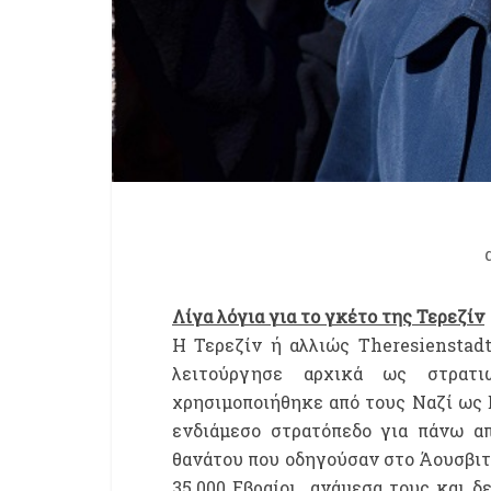
Λίγα λόγια για τ
o
γκέτο της Τερεζίν
Η Τερεζίν ή αλλιώς Theresienstad
λειτούργησε αρχικά ως στρατ
χρησιμοποιήθηκε από τους Ναζί ως 
ενδιάμεσο στρατόπεδο για πάνω απ
θανάτου που οδηγούσαν στο Άουσβιτς
35.000 Εβραίοι ανάμεσα τους και δε