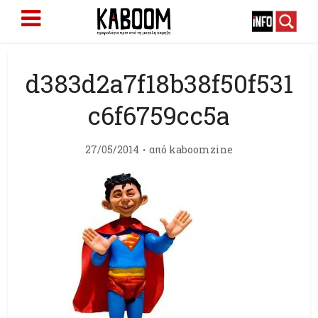
d383d2a7f18b38f50f531
c6f6759cc5a
27/05/2014
από
kaboomzine