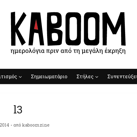
ιτισμός
Σημειωματάριο
Στήλες
Συνεντεύξε
l3
/2014
από
kaboomzine