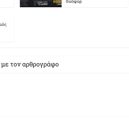
δυσφορ
μός
 με τον αρθρογράφο