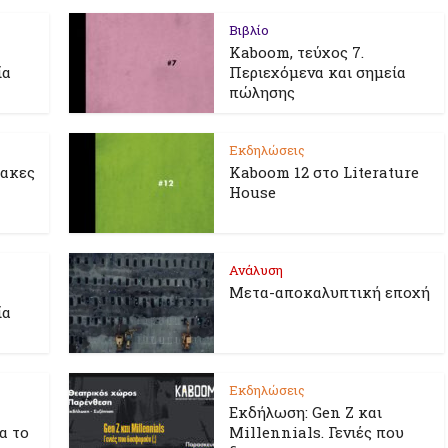
Βιβλίο
Kaboom, τεύχος 7.
ία
Περιεχόμενα και σημεία
πώλησης
Εκδηλώσεις
λακες
Kaboom 12 στο Literature
House
Ανάλυση
Μετα-αποκαλυπτική εποχή
ία
Εκδηλώσεις
Εκδήλωση: Gen Z και
ια το
Millennials. Γενιές που