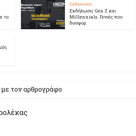
Εκδηλώσεις
Εκδήλωση: Gen Z και
ια το
Millennials. Γενιές που
δυσφορ
μός
 με τον αρθρογράφο
ρολέκας