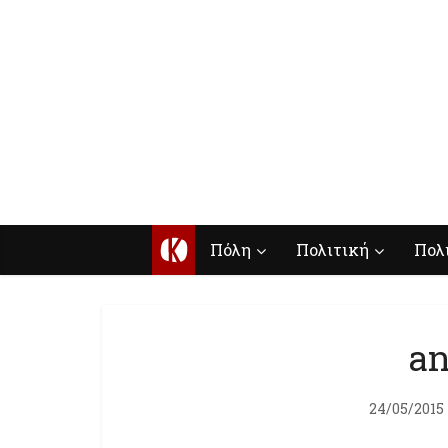
Κ
Πόλη
Πολιτική
Πολ
an
24/05/2015