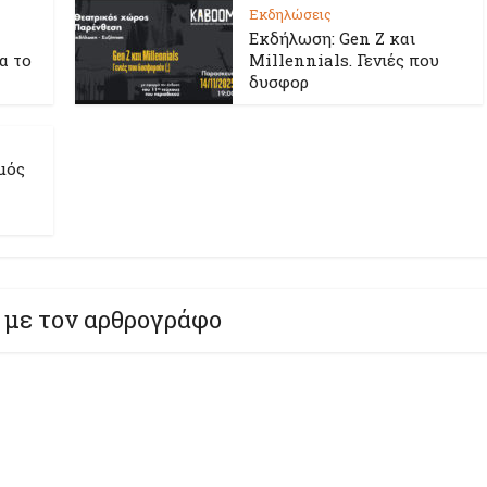
Εκδηλώσεις
Εκδήλωση: Gen Z και
ια το
Millennials. Γενιές που
δυσφορ
μός
 με τον αρθρογράφο