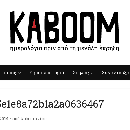
ιτισμός
Σημειωματάριο
Στήλες
Συνεντεύξε
5e1e8a72b1a2a0636467
/2014
από
kaboomzine