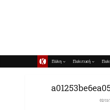
Κ
Πόλη
Πολιτική
Πολ
a01253be6ea0
02/11