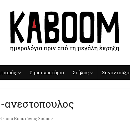
ιτισμός
Σημειωματάριο
Στήλες
Συνεντεύξε
φ-ανεστοπουλος
5
από
Καπετάνιος Σούπας