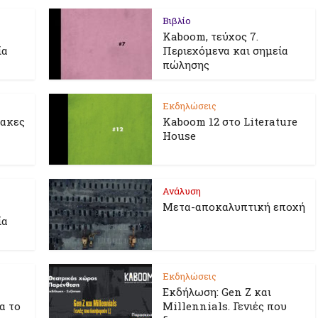
Βιβλίο
Kaboom, τεύχος 7.
ία
Περιεχόμενα και σημεία
πώλησης
Εκδηλώσεις
λακες
Kaboom 12 στο Literature
House
Ανάλυση
Μετα-αποκαλυπτική εποχή
ία
Εκδηλώσεις
Εκδήλωση: Gen Z και
ια το
Millennials. Γενιές που