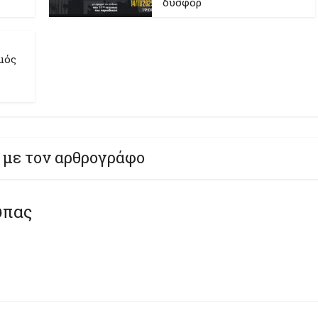
δυσφορ
μός
 με τον αρθρογράφο
ύπας