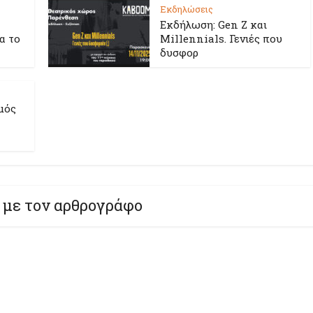
Εκδηλώσεις
Εκδήλωση: Gen Z και
ια το
Millennials. Γενιές που
δυσφορ
μός
 με τον αρθρογράφο