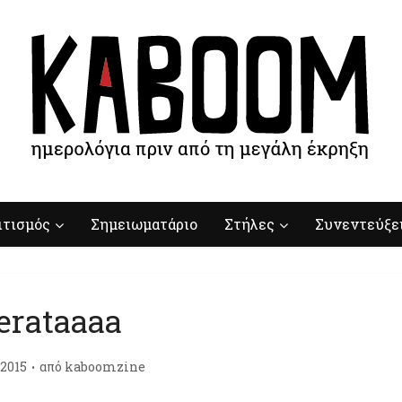
ιτισμός
Σημειωματάριο
Στήλες
Συνεντεύξε
erataaaa
/2015
από
kaboomzine