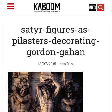
satyr-figures-as-
pilasters-decorating-
gordon-gahan
13/07/2015
από
Β. Δ.