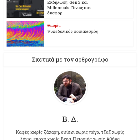
Εκδήλωση: Gen Z και
Millennials. Γενιές που
δυσφορ
Θεωρία
Ψυχεδελικός σοσιαλισμός
Σχετικά με τον αρθρογράφο
Β. Δ.
Kαφές χωρίς ζάχαρη, ουίσκι χωρίς πάγο, τζαζ χωρίς
λόγια, εποχή χωρίς Βέρα, Πειραιάς χωρίς Αθήνα