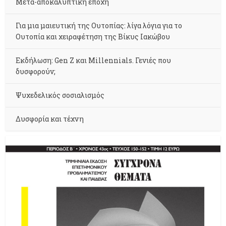
Μετα-αποκαλυπτική εποχή
Για μια μαιευτική της Ουτοπίας: λίγα λόγια για το
Ουτοπία και χειραφέτηση της Βίκυς Ιακώβου
Εκδήλωση: Gen Z και Millennials. Γενιές που
δυσφορούν;
Ψυχεδελικός σοσιαλισμός
Δυσφορία και τέχνη