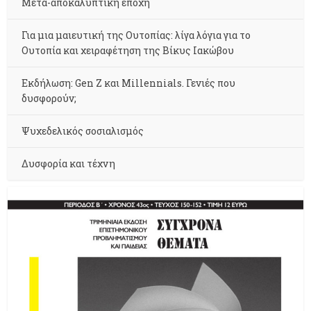
Μετα-αποκαλυπτική εποχή
Για μια μαιευτική της Ουτοπίας: λίγα λόγια για το
Ουτοπία και χειραφέτηση της Βίκυς Ιακώβου
Εκδήλωση: Gen Z και Millennials. Γενιές που
δυσφορούν;
Ψυχεδελικός σοσιαλισμός
Δυσφορία και τέχνη