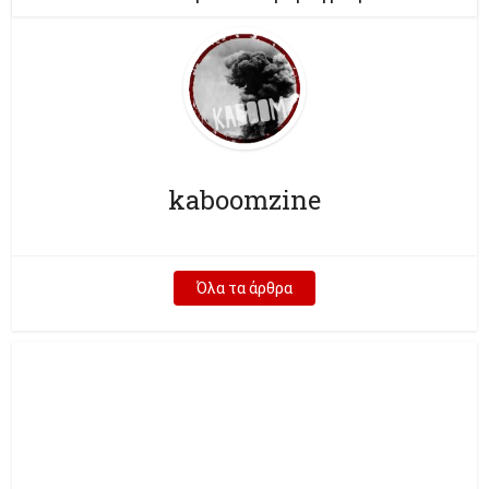
kaboomzine
Όλα τα άρθρα