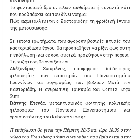
ετερονομία
;
Το φαντασιακό δρα εντελώς αυθαίρετα ή συναντά κάτι
που προϋπάρχει και του δίνει νόημα;
Πώς εκμεταλλεύεται ο Καστοριάδης τη φροϊδική έννοια
της
μετουσίωσης
;
Σε τέτοια ερωτήματα, που αφορούν βασικές πτυχές του
καστοριαδικού έργου, θα προσπαθήσει να ρίξει φως αυτή
η εκδήλωση -και σε όσα, φυσικά, προκύψουν στην πορεία.
Τη συζήτηση θα ανοίξουν οι:
Αλέξανδρος Σχισμένος
, υποψήφιος διδάκτορας
φιλοσοφίας των επιστημών του Πανεπιστημίου
Ιωαννίνων και συγγραφέας των βιβλιών Μετά τον
Καστοριάδη, Η ανθρώπινη τρικυμία και Comix Ergo
Sum
Γιάννης Κτενάς
, μεταπτυχιακός φοιτητής πολιτικής
φιλοσοφίας του Παντείου Πανεπιστημίου και
αρχισυντάκτης του kaboomzine.gr
Η εκδήλωση θα γίνει την Πέμπτη 28/5 και ώρα 18:30 στον
χώρο του Kreuzberg urban culture bar, που βρίσκεται στον