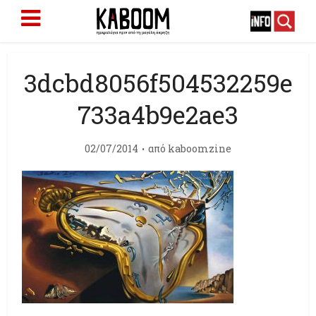
3dcbd8056f504532259e
733a4b9e2ae3
02/07/2014
από
kaboomzine