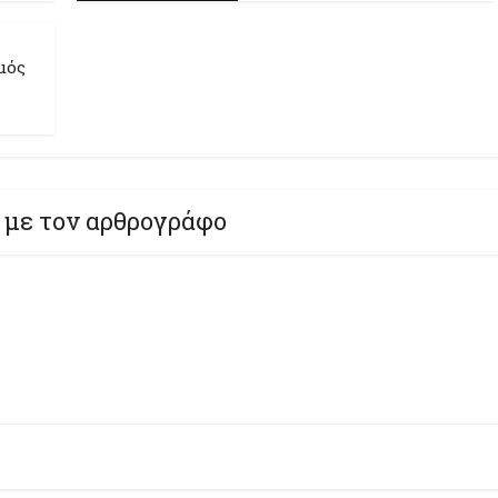
μός
 με τον αρθρογράφο