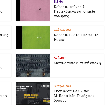
Βιβλίο
Kaboom, τεύχος 7.
ία
Περιεχόμενα και σημεία
πώλησης
Εκδηλώσεις
λακες
Kaboom 12 στο Literature
House
Ανάλυση
Μετα-αποκαλυπτική εποχή
ία
Εκδηλώσεις
Εκδήλωση: Gen Z και
ια το
Millennials. Γενιές που
δυσφορ