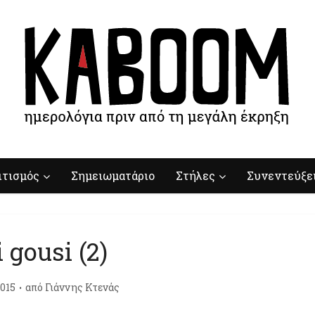
ιτισμός
Σημειωματάριο
Στήλες
Συνεντεύξε
i gousi (2)
015
από
Γιάννης Κτενάς