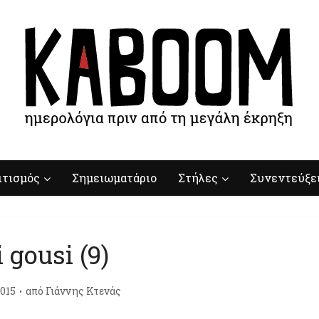
ιτισμός
Σημειωματάριο
Στήλες
Συνεντεύξε
i gousi (9)
015
από
Γιάννης Κτενάς