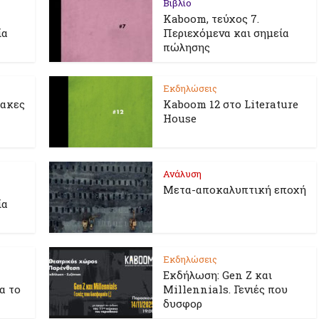
Βιβλίο
Kaboom, τεύχος 7.
ία
Περιεχόμενα και σημεία
πώλησης
Εκδηλώσεις
λακες
Kaboom 12 στο Literature
House
Ανάλυση
Μετα-αποκαλυπτική εποχή
ία
Εκδηλώσεις
Εκδήλωση: Gen Z και
ια το
Millennials. Γενιές που
δυσφορ