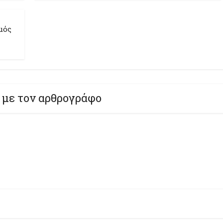
μός
 με τον αρθρογράφο