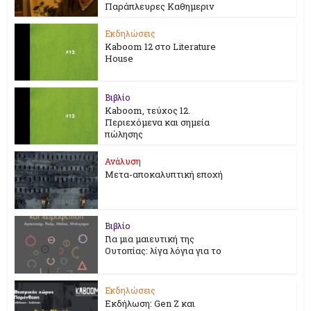
Παράπλευρες Καθημεριν
Εκδηλώσεις
Kaboom 12 στο Literature
House
Βιβλίο
Kaboom, τεύχος 12.
Περιεχόμενα και σημεία
πώλησης
Ανάλυση
Μετα-αποκαλυπτική εποχή
Βιβλίο
Για μια μαιευτική της
Ουτοπίας: λίγα λόγια για το
Εκδηλώσεις
Εκδήλωση: Gen Z και