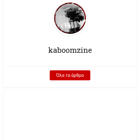
kaboomzine
Όλα τα άρθρα