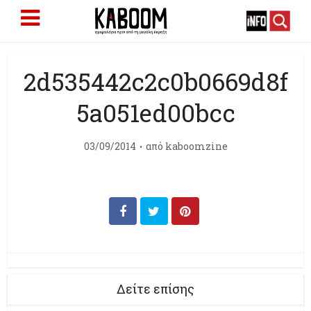
2d535442c2c0b0669d8f
5a051ed00bcc
03/09/2014
από
kaboomzine
Δείτε επίσης