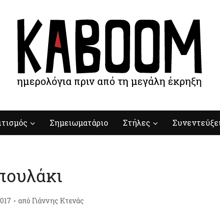
ιτισμός
Σημειωματάριο
Στήλες
Συνεντεύξε
πουλάκι
017
από
Γιάννης Κτενάς