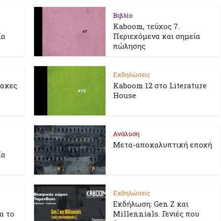
Βιβλίο
Kaboom, τεύχος 7.
ία
Περιεχόμενα και σημεία
πώλησης
Εκδηλώσεις
λακες
Kaboom 12 στο Literature
House
Ανάλυση
Μετα-αποκαλυπτική εποχή
ία
Εκδηλώσεις
Εκδήλωση: Gen Z και
ια το
Millennials. Γενιές που