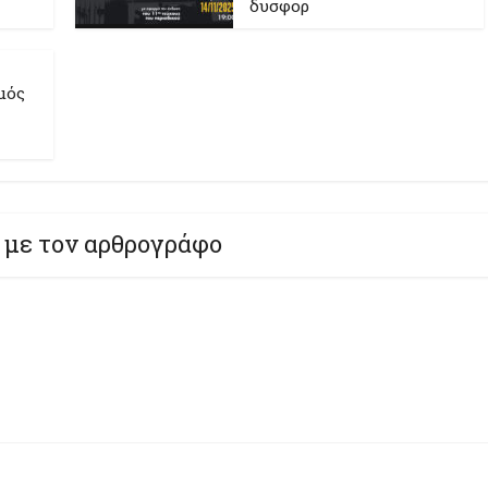
δυσφορ
μός
 με τον αρθρογράφο