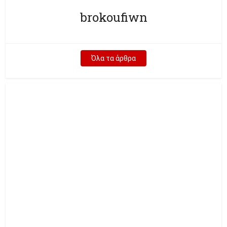
brokoufiwn
Όλα τα άρθρα