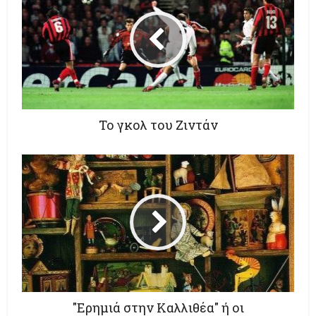
Το γκολ του Ζιντάν
"Ερημιά στην Καλλιθέα" ή οι