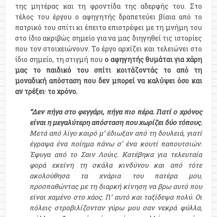
της μητέρας και τη φροντίδα της αδερφής του. Στο
τέλος του έργου ο αφηγητής δραπετεύει βίαια από το
πατρικό του σπίτι κι έπειτα επιστρέφει με τη μνήμη του
στο ίδιο ακριβώς σημείο για να μας διηγηθεί τις ιστορίες
που τον στοιχειώνουν. Το έργο αρχίζει και τελειώνει στο
ίδιο σημείο, τη στιγμή που
ο αφηγητής θυμάται για χάρη
μας το παιδικό του σπίτι κοιτάζοντάς το από τη
μοναδική απόσταση που δεν μπορεί να καλύψει όσο και
αν τρέξει· το χρόνο.
“Δεν πήγα στο φεγγάρι, πήγα πιο πέρα. Γιατί ο χρόνος
είναι η μεγαλύτερη απόσταση που χωρίζει δύο τόπους.
Μετά από λίγο καιρό μ’ έδιωξαν από τη δουλειά, γιατί
έγραψα ένα ποίημα πάνω σ’ ένα κουτί παπουτσιών.
Έφυγα από το Σαιν Λούις. Κατέβηκα για τελευταία
φορά εκείνη τη σκάλα κινδύνου και από τότε
ακολούθησα τα χνάρια του πατέρα μου,
προσπαθώντας με τη διαρκή κίνηση να βρω αυτό που
είναι χαμένο στο χάος. Γι’ αυτό και ταξίδεψα πολύ. Οι
πόλεις στροβιλίζονταν γύρω μου σαν νεκρά φύλλα,