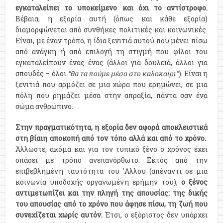
εγκαταλείπει το υποκείμενο και όχι το αντίστροφο.
Βέβαια, η εξορία αυτή (όπως και κάθε εξορία)
διαμορφώνεται από συνθήκες πολιτικές και κοινωνικές.
Είναι, με έναν τρόπο, η ίδια ξενιτιά αυτού που μένει πίσω
από ανάγκη ή από επιλογή τη στιγμή που φίλοι του
εγκαταλείπουν ένας ένας (άλλοι για δουλειά, άλλοι για
σπουδές – όλοι
“θα τα πούμε μέσα στο καλοκαίρι”
). Είναι η
ξενιτιά που αρμόζει σε μια χώρα που ερημώνει, σε μια
πόλη που ρημάζει μέσα στην απραξία, πάντα σαν ένα
σώμα ανθρώπινο.
Στην πραγματικότητα, η εξορία δεν αφορά αποκλειστικά
στη βίαιη αποκοπή από τον τόπο αλλά και από το χρόνο.
Άλλωστε, ακόμα και για τον τυπικό ξένο ο χρόνος έχει
σπάσει με τρόπο ανεπανόρθωτο. Εκτός από την
επιβεβλημένη ταυτότητα του 'Αλλου (απέναντι σε μια
κοινωνία υποδοχής οργανωμένη ερήμην του),
ο ξένος
αντιμετωπίζει και την πληγή της απουσίας: της δικής
του απουσίας από το χρόνο που άφησε πίσω, τη ζωή που
συνεχίζεται χωρίς αυτόν.
Έτσι, ο εξόριστος δεν υπάρχει