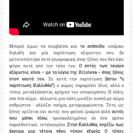
Μπορεί όμως να συμβαίνει και
το ανάποδο:
υπάρχει
δηλαδή και μία περίπτωση εξόριστου που δε
μετατοπίστηκε ποτέ γεωγραφικά, ένας ξένος που δεν έχει
φύγει ποτέ από τον τόπο του.
Ο εντός των τειχών
εξόριστος είναι – με τα λόγια της Kristeva – ένας ξένος
στον εαυτό του.
Σε αυτή την περίπτωση
(έστω “η
περίπτωση Καλλιθέα”)
ο χώρος παραμένει ίδιος αλλά ο
τόπος μεταλλάσσεται, ερήμην του υποκειμένου. Η πόλη,
σαν ένα σώμα - άλλωστε μια πόλη μοιάζει συχνά με σώμα
ανθρώπινο - αλλάζει σχήμα, μεταμορφώνεται. Τότε, ως
ξένος ορίζεται όχι αυτός που φεύγει μακριά αλλά
αυτός
που μένει πίσω
, προσκολλημένος σε ένα χρόνο
παρελθοντικό, τετελεσμένο.
Στην Καλλιθέα, νομίζω πως
έχουμε μια τέτοια νέου τύπου εξορία:
Ο τόπος