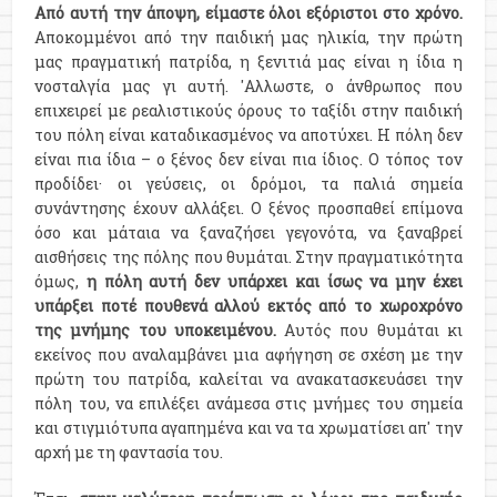
Από αυτή την άποψη, είμαστε όλοι εξόριστοι στο χρόνο.
Αποκομμένοι από την παιδική μας ηλικία, την πρώτη
μας πραγματική πατρίδα, η ξενιτιά μας είναι η ίδια η
νοσταλγία μας γι αυτή. 'Αλλωστε, ο άνθρωπος που
επιχειρεί με ρεαλιστικούς όρους το ταξίδι στην παιδική
του πόλη είναι καταδικασμένος να αποτύχει. Η πόλη δεν
είναι πια ίδια – ο ξένος δεν είναι πια ίδιος. Ο τόπος τον
προδίδει· οι γεύσεις, οι δρόμοι, τα παλιά σημεία
συνάντησης έχουν αλλάξει. Ο ξένος προσπαθεί επίμονα
όσο και μάταια να ξαναζήσει γεγονότα, να ξαναβρεί
αισθήσεις της πόλης που θυμάται. Στην πραγματικότητα
όμως,
η πόλη αυτή δεν υπάρχει και ίσως να μην έχει
υπάρξει ποτέ πουθενά αλλού εκτός από το χωροχρόνο
της μνήμης του υποκειμένου.
Αυτός που θυμάται κι
εκείνος που αναλαμβάνει μια αφήγηση σε σχέση με την
πρώτη του πατρίδα, καλείται να ανακατασκευάσει την
πόλη του, να επιλέξει ανάμεσα στις μνήμες του σημεία
και στιγμιότυπα αγαπημένα και να τα χρωματίσει απ' την
αρχή με τη φαντασία του.