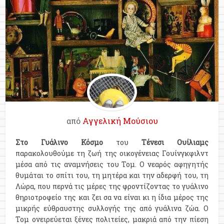
από
Αγγελική Μούσιου
Στο Γυάλινο Κόσμο
του
Τένεσι Ουίλιαμς
παρακολουθούμε τη ζωή της οικογένειας Γουίνγκφιλντ
μέσα από τις αναμνήσεις του Τομ. Ο νεαρός αφηγητής
θυμάται το σπίτι του, τη μητέρα και την αδερφή του, τη
Λώρα, που περνά τις μέρες της φροντίζοντας το γυάλινο
θηριοτροφείο της και ζει σα να είναι κι η ίδια μέρος της
μικρής εύθραυστης συλλογής της από γυάλινα ζώα. Ο
Τομ ονειρεύεται ξένες πολιτείες, μακριά από την πίεση