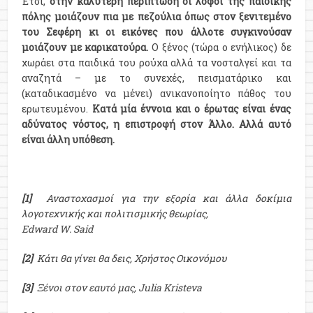
Έτσι,
στην καλύτερη περίπτωση οι λόφοι της παιδικής
πόλης μοιάζουν πια με πεζούλια όπως στον ξενιτεμένο
του Σεφέρη κι οι εικόνες που άλλοτε συγκινούσαν
μοιάζουν με καρικατούρα.
Ο ξένος (τώρα ο ενήλικoς) δε
χωράει στα παιδικά του ρούχα αλλά τα νοσταλγεί και τα
αναζητά – με το συνεχές, πεισματάρικο και
(καταδικασμένο να μένει) ανικανοποίητο πάθος του
ερωτευμένου.
Κατά μία έννοια και ο έρωτας είναι ένας
αδύνατος νόστος, η επιστροφή στον Άλλο. Αλλά αυτό
είναι άλλη υπόθεση.
[1]
Αναστοχασμοί για την εξορία και άλλα δοκίμια
λογοτεχνικής και πολιτισμικής θεωρίας,
Edward W. Said
[2]
Κάτι θα γίνει θα δεις, Χρήστος Οικονόμου
[3]
Ξένοι στον εαυτό μας, Julia Kristeva