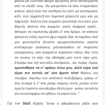
φύλλα με ζωντανά ακόμα χρώματα, αλλά αποκομμένα
από το κλαδί τους. Θα μπορούσα να έχω σταματήσει
κάπου, αλλά είχα την αίσθηση ότι κάτι με κυνηγούσε,
κάτι που εμφανιζόταν ξαφνικά μπροστά μου και με
ξάφνιαζε. Άλλοτε ένα κομμάτι μουσικής που κάτι μου
θύμιζε, άλλοτε ένα κομμάτι απλό, διάφανο γυαλί...
Μπορεί να περπατάω βράδυ σ’ ένα δρόμο, σε κάποια
άγνωστη πόλη, προτού βρω παρέα. Και να περάσω από
μια φωτισμένη βιτρίνα αρωματοπωλείου γεμάτη
πολύχρωμα γυαλάκια, μπουκαλάκια σε υπέροχες
αποχρώσεις, σαν κομμάτια ουράνιου τόξου. Και τότε
να νιώσω το χέρι της αδελφής μου στον ώμο μου.
Στρέφω και την κοιτάζω κατάματα... Αχ, Λώρα, Λώρα,
προσπάθησα να σ’ αφήσω πίσω μου, αλλά τώρα σού
είμαι πιο πιστός απ’ όσο ήμουν τότε!
Ψάχνω για
τσιγάρο, περνάω στο απέναντι πεζοδρόμιο, τρέχω σ’
ένα σινεμά ή σ’ ένα μπαρ, παίρνω ποτό, μιλάω στον
πρώτο τυχόντα που θα βρω δίπλα μου - κάνω τα πάντα
για να καταφέρω να σβήσω τα κεριά σου...”
Για τον
Said
εξορία
“είναι η αθεράπευτη ρήξη που