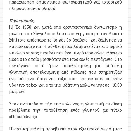
παραχώρηση σημαντικού φωτογραφικού και ιστορικού
πληροφοριακού υλικού.
Παραπομπές
[1] Το 1958 και μετά από αρχιτεκτονικό διαγωνισμό η
μελέτη του Ζογγολόπουλου σε συνεργασία με τον Κώστα
Μπίτσιο απέσπασε το 1ο και 3ο βραβείο και ξεκίνησε να
κατασκευάζεται. Η σύνθεση περιλάμβανε έναν εξωτερικό
κύκλο ο οποίος περιέκλεισε ένα μικρό ισοσκελές εξάγωνο
μέσα στο οποίο βρισκόταν ένα ισοσκελές πεντάγωνο. Στο
πεντάγωνο αυτό ήταν τοποθετημένη μια υδάτινη
γλυπτική αποτελούμενη από πίδακες που σχημάτιζαν
ένα υδάτινο διαγώνιο τόξο που προσέκρουε σε έναν
υδάτινο τοίχο και από μια υδάτινη κολώνα ύψους 18.00
μέτρων.
Στον αντίποδα αυτής της κολώνας η γλυπτική σύνθεση
προέβλεπε την τοποθέτηση ενός γλυπτού με τίτλο
«Ποσειδώνας».
Η αρχική μελέτη προέβλεπε στον εξωτερικό χώρο μιας