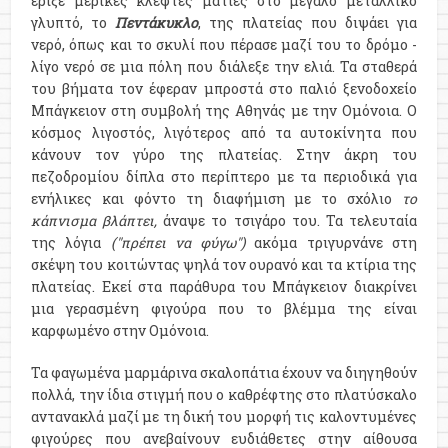
έριξε μερικές κλεφτές ματιές στο μεγάλο μεταλλικό
γλυπτό, το
Πεντάκυκλο
, της πλατείας που διψάει για
νερό, όπως και το σκυλί που πέρασε μαζί του το δρόμο -
λίγο νερό σε μια πόλη που διάλεξε την ελιά. Τα σταθερά
του βήματα τον έφεραν μπροστά στο παλιό ξενοδοχείο
Μπάγκειον στη συμβολή της Αθηνάς με την Ομόνοια. Ο
κόσμος λιγοστός, λιγότερος από τα αυτοκίνητα που
κάνουν τον γύρο της πλατείας. Στην άκρη του
πεζοδρομίου δίπλα στο περίπτερο με τα περιοδικά για
ενήλικες και φόντο τη διαφήμιση με το σχόλιο
το
κάπνισμα βλάπτει,
άναψε το τσιγάρο του. Τα τελευταία
της λόγια
("πρέπει να φύγω")
ακόμα τριγυρνάνε στη
σκέψη του κοιτώντας ψηλά τον ουρανό και τα κτίρια της
πλατείας. Εκεί στα παράθυρα του Μπάγκειον διακρίνει
μια γερασμένη φιγούρα που το βλέμμα της είναι
καρφωμένο στην Ομόνοια.
Τα φαγωμένα μαρμάρινα σκαλοπάτια έχουν να διηγηθούν
πολλά, την ίδια στιγμή που ο καθρέφτης στο πλατύσκαλο
αντανακλά μαζί με τη δική του μορφή τις καλοντυμένες
φιγούρες που ανεβαίνουν ευδιάθετες στην αίθουσα