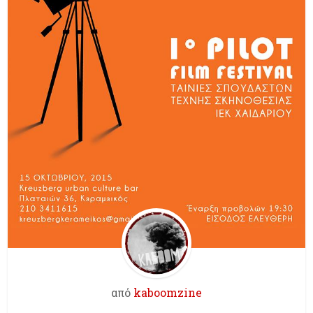
από
kaboomzine