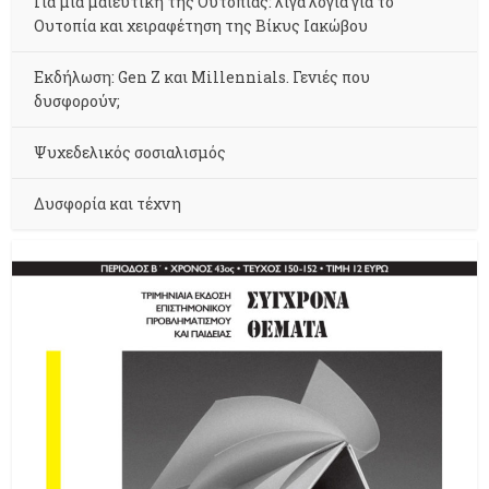
Για μια μαιευτική της Ουτοπίας: λίγα λόγια για το
Ουτοπία και χειραφέτηση της Βίκυς Ιακώβου
Εκδήλωση: Gen Z και Millennials. Γενιές που
δυσφορούν;
Ψυχεδελικός σοσιαλισμός
Δυσφορία και τέχνη